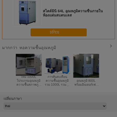
สไตล์มินิ 64L อุณหภูมิความชื้นภายใน
ห้องแผ่นสแตนเลส
চালিয়ে
หอความชื้นอุณหภูมิ
มากกว่า
ใหม่ 1000L
การสั่นสะเทือน
ห้องความชื้น
AC380V
โปรแกรมอุณหภูมิ
ความชื้นอุณหภูมิ
อุณหภูมิ 800L
ห้องทดสอบด
ความชื้นสภาพภูมิ
รวม 1000L รวมอยู่
พร้อมอินเตอร์เฟส
แวดล
อากาศห้องทดสอบ
ในห้องทดสอบหนึ่ง
PLC และตัว
สำหรับ Gule ชิ้น
สำหรับการบินและ
ควบคุมอัจฉริยะ
ส่วน
อวกาศ
เปลี่ยนภาษา