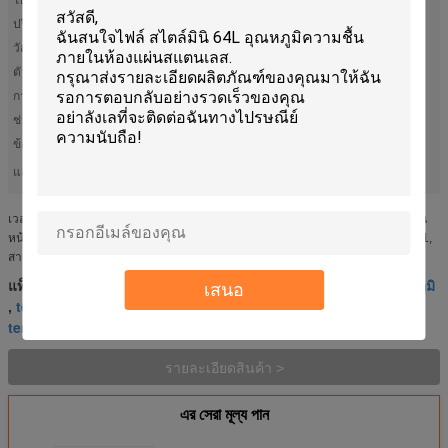
ปริมาณภายใน:
64L
วัสดุ:
สแตนเลส # 304
ตัวควบคุม:
หน้าจอสัมผัส LED
การประกัน:
รับประกัน 12 เดือน
ช่วงเวลานำ:
20 วันเมื่อได้รับเงินฝาก
ข้อตกลงการค้า:
EXW, FOB, CIF, DDU
แสงสูง:
,
temperature and humidity chamber
temperature test chamber
เวลาจัดส่งที่รวดเร็วมินิสไตล์ 64L ห้องความชื้นอุณหภูมิ 1. การกำหนดค่ามาตรฐาน
หน้าต่างสายตา * 1, พอร์ตเคเบิล (พอร์ตΦ50มม.) * 1, ชั้นวาง * 2, โคมไฟในห้อง * 1,
สายไฟ * 2 ม. ข ไม่มีตัวตัดฟิวส์, แรงดันเกิน, ความร้อน...
ห้องควบคุมอุณหภูมิและความชื้นห้องควบคุมความชื้นและอุณหภูมิ
แท็ก:
เสนอ
temperature and humidity chamber
,
,
temperature test chamber
รายละเอียดสินค้า >
এর সেরা মূল্য পান