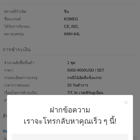
สถานที่กำเนิด:
จีน
ชื่อแบรนด์:
KOMEG
ได้รับการรับรอง:
CE, ISO,
หมายเลขรุ่น:
KMH-64L
การชำระเงิน
จำนวนสั่งซื้อขั้นต่ำ:
1 ชุด
ราคา:
5000-9000USD / SET
รายละเอียดการบรรจุ:
กรณีไม้อัดที่แข็งแกร่ง
เวลาการส่งมอบ:
20 วันทำการ
เงื่อนไขการชำระเงิน:
T/T, l/c เวสเทิร์นยูเนี่ยน
สามารถในการผลิต:
ชุด 1000 ต่อปี
ฝากข้อความ
ลักษณะ
เราจะโทรกลับหาคุณเร็ว ๆ นี้!
หอความชื้นอุณหภูมิ
ใบสมัคร:
ศูนย์ทดสอบแล็บ