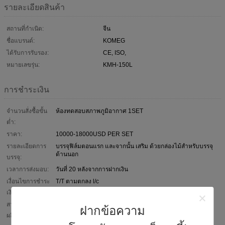
รายละเอียดสินค้า
สถานที่กำเนิด:
จีน
ชื่อแบรนด์:
KOMEG
ได้รับการรับรอง:
CE, ISO,
หมายเลขรุ่น:
KMH-150L
การชำระเงิน
จำนวนสั่งซื้อขั้น
ห้องทดสอบสภาพภูมิอากาศ 1SET
ต่ำ:
ราคา:
10000-18000USD PER SET
รายละเอียดการ
บรรจุฟิล์มตอนแรก และจากนั้น เสริม ด้วยกล่องไม้สำหรับบรรจุ
ด้านนอก
บรรจุ:
เวลาการส่งมอบ:
วันที่ 20 หลังจากการฝากเงิน
เงื่อนไขการชำระ
T/T ตามตกลง l/c
เงิน:
สามารถในการ
1, 000 ชุด / ปี
ฝากข้อความ
ผลิต: