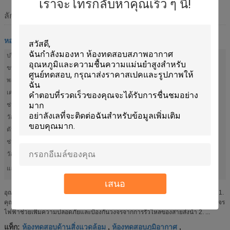
เราจะโทรกลับหาคุณเร็ว ๆ นี้!
ลักษณะ
หอทดสอบสภาพอากาศ
ปริมาณพื้นที่ทำงาน (กว้าง x สูง x ลึก):
600 x 600 x 460 มม
ขนาดภายนอก (กว้าง x สูง x ลึก):
880 x 1730 x 1400 มม
พลังงานรวม:
6.5KW
เครื่องทำน้ำอุ่น:
2.5KW
ช่วงอุณหภูมิ:
-40 ° C ถึง 150 ° c
วัสดุ:
SUS304 สแตนเลส
ตัวควบคุม:
ภาษาที่เลือก, อังกฤษ, รัสเซีย
ช่วงความชื้น:
20% ถึง 98% RH
วัสดุฉนวน:
โฟม PUR
แสงสูง:
,
ห้องทดสอบภูมิอากาศ
ห้องทดสอบด้านสิ่งแวดล้อม
เสนอ
อุณหภูมิความแม่นยำสูง ห้องทดสอบสภาพอากาศและความชื้นสำหรับศูนย์ทดสอบ 1.
คุณสมบัติของ KOMEG Climatic Test Chambers: 1. การแยกวงจรความชื้นจากวงจร
ไฟฟ้าช่วยเพิ่มความปลอดภัยและป้องกันวงจรจากการรั่วไหลของสายส่งน้ำ 2. ...
ห้องทดสอบด้านสิ่งแวดล้อม
ห้องทดสอบภูมิอากาศ
แท็ก:
,
,