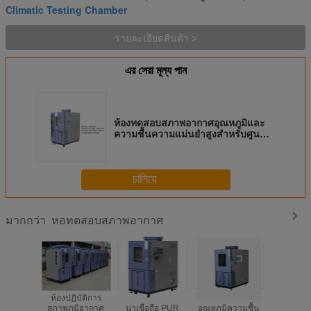
Climatic Testing Chamber
รายละเอียดสินค้า >
এর সেরা মূল্য পান
ห้องทดสอบสภาพอากาศอุณหภูมิและ
ความชื้นความแม่นยำสูงสำหรับศูนย์
ทดสอบ
চালিয়ে
หอทดสอบสภาพอากาศ
มากกว่า
ห้องปฏิบัติการ
การทดสอบความ
จอแสดงผล LCD
150L อุณห
สภาพภูมิอากาศ
น่าเชื่อถือ PUR
อุณหภูมิความชื้น
ความชื้