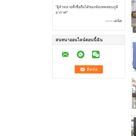
"ผู้จำหน่ายที่เชื่อถือได้ของห้องทดสอบภูมิ
อากาศ"
—— เดนิส
สนทนาออนไลน์ตอนนี้ฉัน