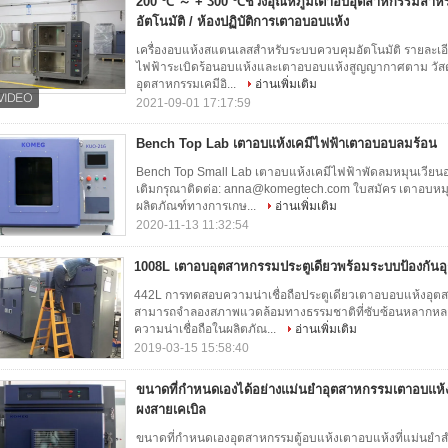
200 ℃ ～ + 300 ℃ช่วงอุณหภูมิเตาอบอุตสาหกรรมสำห
อัตโนมัติ / ห้องปฏิบัติการเตาอบอบแห้ง
เครื่องอบแห้งสแตนเลสสำหรับระบบควบคุมอัตโนมัติ รายละเอ
ไฟฟ้าระเบิดร้อนอบแห้งและเตาอบอบแห้งสูญญากาศตาม วัสดุป
อุตสาหกรรมเคมีอิ...
อ่านเพิ่มเติม
2021-09-01 17:17:59
Bench Top Lab เตาอบแห้งเคมีไฟฟ้าเตาอบอบลมร้อน
Bench Top Small Lab เตาอบแห้งเคมีไฟฟ้าพัดลมหมุนเวียนอา
เติมกรุณาติดต่อ: anna@komegtech.com ใบสมัคร เตาอบหมุน
ผลิตภัณฑ์ทางการเกษ...
อ่านเพิ่มเติม
2020-11-13 11:32:54
1008L เตาอบอุตสาหกรรมประตูเดียวพร้อมระบบป้องกันอุณ
442L การทดสอบความน่าเชื่อถือประตูเดียวเตาอบอบแห้งอุตส
สามารถจำลองสภาพแวดล้อมทางธรรมชาติที่ซับซ้อนหลากหล
ความน่าเชื่อถือในผลิตภัณ...
อ่านเพิ่มเติม
2019-03-15 15:58:40
ขนาดที่กำหนดเองได้อย่างแม่นยำอุตสาหกรรมเตาอบแห้ง
ผงสายเคเบิล
ขนาดที่กำหนดเองอุตสาหกรรมตู้อบแห้งเตาอบแห้งที่แม่นยำสำห