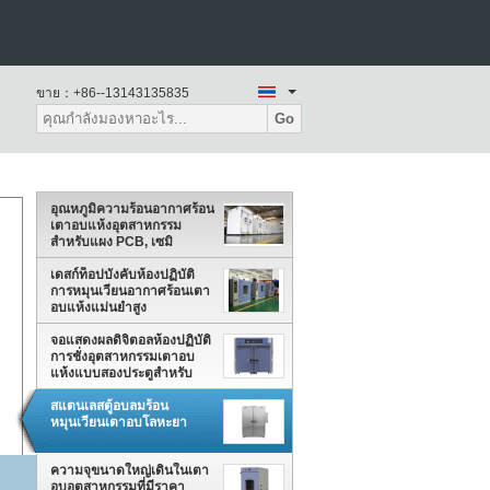
ขาย：
+86--13143135835
Go
อุณหภูมิความร้อนอากาศร้อน
เตาอบแห้งอุตสาหกรรม
สำหรับแผง PCB, เซมิ
คอนดักเตอร์
เดสก์ท็อปบังคับห้องปฏิบัติ
การหมุนเวียนอากาศร้อนเตา
อบแห้งแม่นยำสูง
จอแสดงผลดิจิตอลห้องปฏิบัติ
การชั่งอุตสาหกรรมเตาอบ
แห้งแบบสองประตูสำหรับ
ทดสอบเสถียรภาพ
สแตนเลสตู้อบลมร้อน
หมุนเวียนเตาอบโลหะยา
ความจุขนาดใหญ่เดินในเตา
อบอุตสาหกรรมที่มีราคา