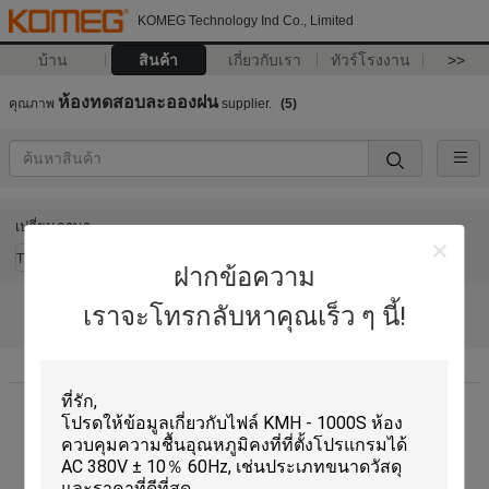
KOMEG Technology Ind Co., Limited
บ้าน
สินค้า
เกี่ยวกับเรา
ทัวร์โรงงาน
>>
ห้องทดสอบละอองฝน
คุณภาพ
supplier.
(5)
เปลี่ยนภาษา
Thai
ฝากข้อความ
เราจะโทรกลับหาคุณเร็ว ๆ นี้!
บ้าน
|
เกี่ยวกับเรา
|
ติดต่อเรา
|
แผนผังเว็บไซต์
|
Privacy Policy
สก์ท็อปดู
Copyright © 2015 - 2026 KOMEG Technology Ind Co., Limited.
All rights reserved.