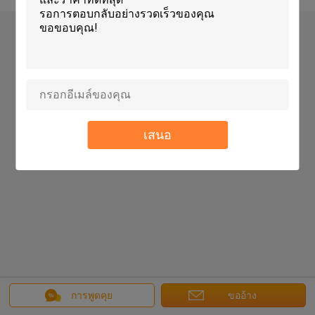
เสนอ
การพูดคุย
ขออ้าง